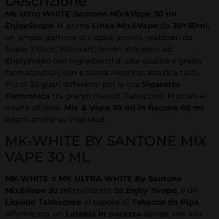
Descrizione
Mk Ultra WHITE Santone Mix&Vape 30 ml
EnjoySvapo
la prima
Linea Mix&Vape
da
30+30ml
,
un ampia gamma di Liquidi pronti, realizzati da
Super Flavor, Vaporart, Seven Wonders ed
Enjoysvapo con ingredienti di alta qualità e grado
farmaceutico, con e senza nicotina, adatti a tutti.
Più di 30 gusti differenti per la tua
Sigaretta
Elettronica
tra grandi classici, Tabaccosi, Fruttati e
novità sfiziose.
Mix & Vape 30 ml in flacone 60 ml
adatti anche su Pod Mod.
MK-WHITE BY SANTONE MIX
VAPE 30 ML
MK-WHITE o MK ULTRA WHITE By Santone
Mix&Vape 30 ml
realizzato da
Enjoy Svapo
, è un
Liquido Tabaccoso
al sapore di
Tabacco da Pipa
affumicato, un
Latakia in purezza
deciso, ma allo