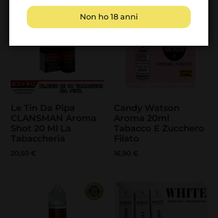
Non ho 18 anni
Le Tin Da Pipa
Candy Watson
CLANSMAN Aroma
Aroma 20ml
Shot 20 Ml La
Tabacco E Zucchero
Tabaccheria
Filato
20,50
€
16,90
€