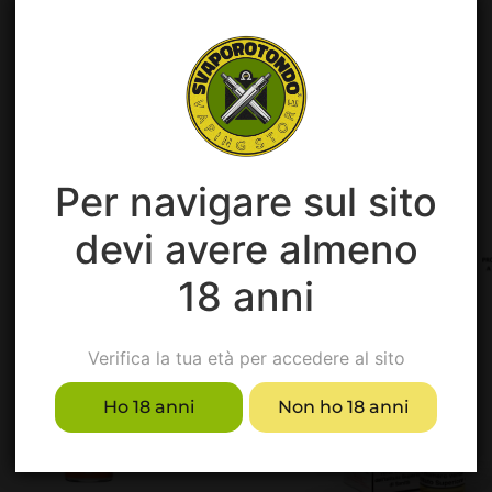
Per navigare sul sito
Prodotti suggeriti
devi avere almeno
18 anni
Verifica la tua età per accedere al sito
Ho 18 anni
Non ho 18 anni