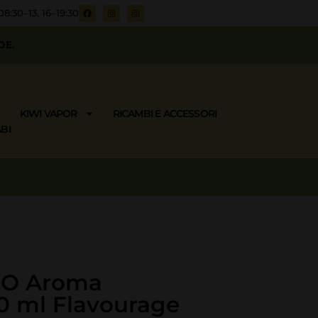
08:30–13, 16–19:30
DE.
KIWI VAPOR
RICAMBI E ACCESSORI
BI
O Aroma
0 ml Flavourage