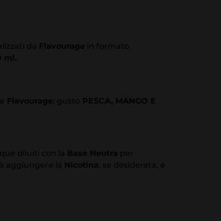
alizzati da
Flavourage
in formato
 ml.
da
Flavourage
; gusto
PESCA, MANGO E
ue diluiti con la
Base Neutra
per
erà aggiungere la
Nicotina
, se desiderata, e