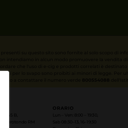
presenti su questo sito sono fornite al solo scopo di info
. Non intendiamo in alcun modo promuovere la vendita di d
ordare che l'uso di e-cig e prodotti correlati è destina
tti per lo svapo sono proibiti ai minori di legge. Per ul
vitiamo a contattare il numero verde
800554088
dell'Ist
ORARIO
ia, 145 B,
Lun – Ven: 8:00 – 19:30,
Monterotondo RM
Sab 08:30–13, 16–19:30