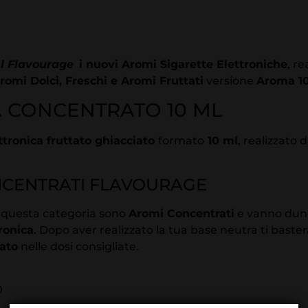
 Flavourage
i nuovi Aromi Sigarette Elettroniche
, re
romi Dolci, Freschi e Aromi Fruttati
versione
Aroma 10
CONCENTRATO 10 ML
ttronica fruttato ghiacciato
formato
10 ml
, realizzato 
NCENTRATI FLAVOURAGE
i questa categoria sono
Aromi Concentrati
e vanno dunq
ronica
. Dopo aver realizzato la tua base neutra ti bast
ato
nelle dosi consigliate.
0