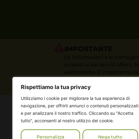
IMPORTANTE
Le informazioni e le immagini 
prodotti e dei servizi offerti
elettroniche. È importante ric
maggiorenni e fumatori. I prodo
Rispettiamo la tua privacy
sulle normative vigenti, ti in
Utilizziamo i cookie per migliorare la tua esperienza di
navigazione, per offrirti annunci o contenuti personalizzati
e per analizzare il nostro traffico. Cliccando su "Accetta
SEDE
tutto", acconsenti al nostro utilizzo dei cookie.
Via Salar
00015 
Personalizza
Nega tutto