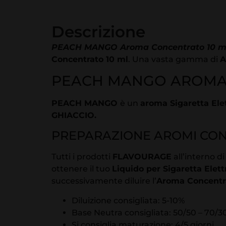
Descrizione
PEACH MANGO Aroma Concentrato 10 ml
Concentrato 10 ml
. Una vasta gamma di
A
PEACH MANGO AROMA 
PEACH MANGO
è un
aroma Sigaretta Ele
GHIACCIO.
PREPARAZIONE AROMI CO
Tutti i prodotti
FLAVOURAGE
all’interno d
ottenere il tuo
Liquido per Sigaretta Elett
successivamente diluire l’
Aroma Concentr
Diluizione consigliata: 5-10%
Base Neutra consigliata: 50/50 – 70/3
Si consiglia maturazione: 4/5 giorni