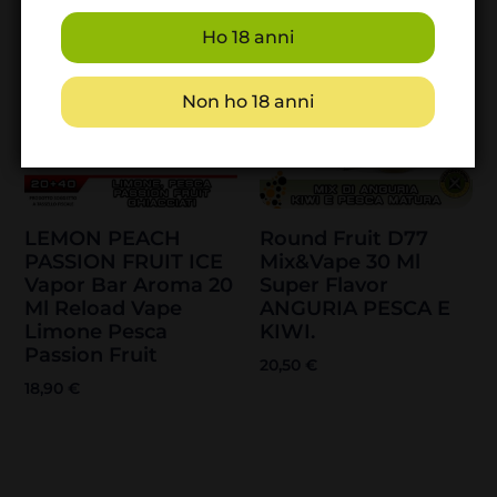
Ho 18 anni
Non ho 18 anni
LEMON PEACH
Round Fruit D77
PASSION FRUIT ICE
Mix&Vape 30 Ml
Vapor Bar Aroma 20
Super Flavor
Ml Reload Vape
ANGURIA PESCA E
Limone Pesca
KIWI.
Passion Fruit
20,50
€
18,90
€