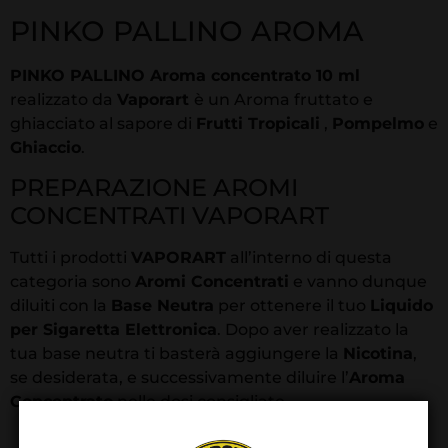
PINKO PALLINO AROMA
PINKO PALLINO Aroma concentrato 10 ml
realizzato da
Vaporart
è un Aroma fruttato e
ghiacciato al sapore di
Frutti Tropicali
,
Pompelmo
e
Ghiaccio
.
PREPARAZIONE AROMI
CONCENTRATI VAPORART
Tutti i prodotti
VAPORART
all’interno di questa
categoria sono
Aromi Concentrati
e vanno dunque
diluiti con la
Base Neutra
per ottenere il tuo
Liquido
per Sigaretta Elettronica
. Dopo aver realizzato la
tua base neutra ti basterà aggiungere la
Nicotina
,
se desiderata, e successivamente diluire l’
Aroma
Concentrato
nelle dosi consigliate.