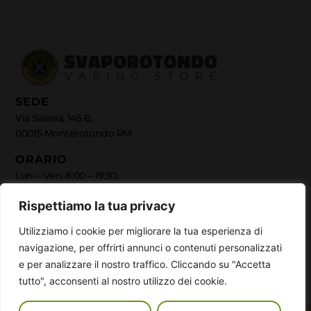
SEDE
Via Salaria, 145 B,
00015 Monterotondo RM
ORARIO
Lun – Ven: 8:00 – 19:30,
Sab 08:30–13, 16–19:30
Rispettiamo la tua privacy
Domenica Chiuso
Utilizziamo i cookie per migliorare la tua esperienza di
QUICK LINKS
navigazione, per offrirti annunci o contenuti personalizzati
Chi Siamo
e per analizzare il nostro traffico. Cliccando su "Accetta
Contatti
tutto", acconsenti al nostro utilizzo dei cookie.
Catalogo