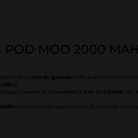
S POD MOD 2000 MAH
adatta ad un
tiro da guancia
(MTL) e semi polmonare (R
e
USB-C
.
 inclusa troviamo la nuova
Vinci S Pod
da
0,8ohm
, con
labile
tramite lo slider posto sul lato. È presente anche 