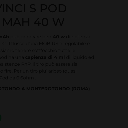
INCI S POD
 MAH 40 W
mAh
può generare ben
40 w
di potenza
-C. Il flusso d’aria MOBIUS è regolabile e
ossiamo tenere sott’occhio tutte le
 pod ha una
capienza di 4 ml
di liquido ed
sistenze PnP. Il tiro può essere sia
fire. Per un tiro piu’ arioso (quasi
 Pod da 0.6ohm .
ROTONDO A MONTEROTONDO (ROMA)