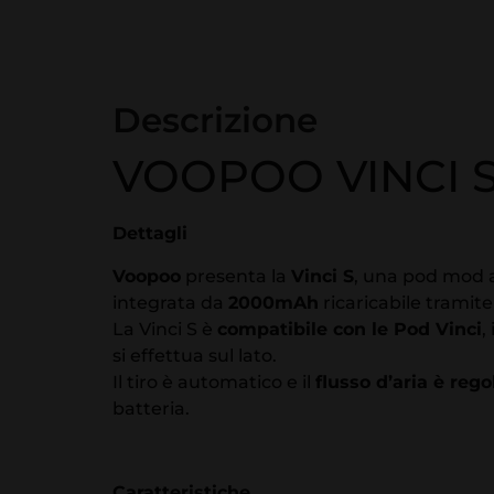
Descrizione
VOOPOO VINCI 
Dettagli
Voopoo
presenta la
Vinci S
, una pod mod 
integrata da
2000mAh
ricaricabile tramit
La Vinci S è
compatibile con le Pod Vinci
,
si effettua sul lato.
Il tiro è automatico e il
flusso d’aria è rego
batteria.
Caratteristiche