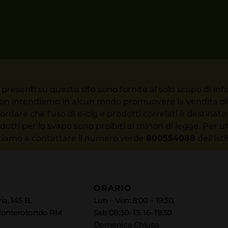
presenti su questo sito sono fornite al solo scopo di info
. Non intendiamo in alcun modo promuovere la vendita di d
ordare che l'uso di e-cig e prodotti correlati è destina
tti per lo svapo sono proibiti ai minori di legge. Per ul
vitiamo a contattare il numero verde
800554088
dell'Ist
ORARIO
ia, 145 B,
Lun – Ven: 8:00 – 19:30,
Monterotondo RM
Sab 08:30–13, 16–19:30
Domenica Chiuso