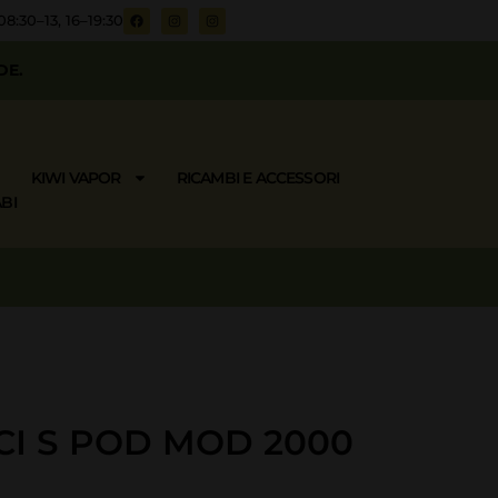
08:30–13, 16–19:30
DE.
KIWI VAPOR
RICAMBI E ACCESSORI
BI
I S POD MOD 2000