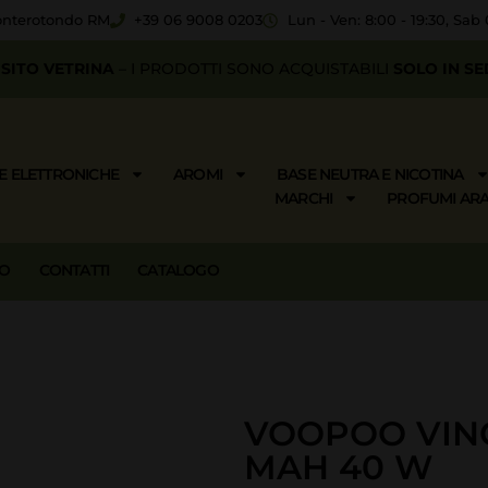
Monterotondo RM
+39 06 9008 0203
Lun - Ven: 8:00 - 19:30, Sab 
SITO VETRINA
– I PRODOTTI SONO ACQUISTABILI
SOLO IN SE
E ELETTRONICHE
AROMI
BASE NEUTRA E NICOTINA
MARCHI
PROFUMI ARA
MO
CONTATTI
CATALOGO
VOOPOO VINC
MAH 40 W